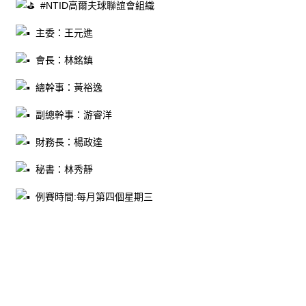
#NTID高爾夫球聯誼會組織
主委：王元進
會長：林銘鎮
總幹事：黃裕逸
副總幹事：游睿洋
財務長：楊政達
秘書：林秀靜
例賽時間:每月第四個星期三