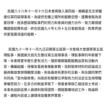
民國八十八年十一月十六日本會將進入第四屆，賴顯星先生榮獲
連任第四屆理事長。為提供完備之場所和服務空間，建購會館為首
要目標，經承歷屆理監事們的努力和會員的通力合作，致力籌措建
購建館經費有成，終在民國九十年七月十五日會館落成，對業界提
供更寬廣深遠的服務。
民國九十一年十一月九日召開第五屆第一次會員大會選舉第五屆
理監事，推選謝文昌先生擔任第五屆理事長，理監事群的年齡層下
降，本會將更年輕化更有活力。隨即展開籌劃服務品質和活動內
容，擴編組織，授權各委員會推動會務。為對裝修材料的認識成立
廠商聯誼會辦理觀摩活動，和各廠商有更好的互動。與全國同業們
共同為「室內裝修業」向政府有關單位爭取有力的法定位及保障職
業權而努力，在多方的斡旋爭取下，勞委會舉辦乙級技術士考試，
本會為協助從業人員順利取得證照，積極籌備培訓工作，無論師
資、課程內容或上課環境皆穫業界贊賞。