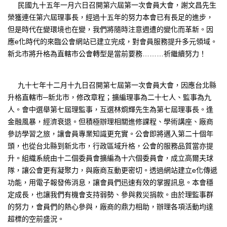
民國九十五年一月六日召開第六屆第一次會員大會，謝文昌先生
榮獲連任第六屆理事長，經過十五年的努力本會已有長足的進步，
但是時代在變環境也在變，我們將隨時注意週遭的變化而革新。因
應e化時代的來臨公會網站已建立完成，對會員服務提升多元領域。
新北市將升格為直轄市公會轉型是當前要務………祈繼續努力！
九十七年十二月十九日召開第七屆第一次會員大會，因應台北縣
升格直轄市─新北市，修改章程；擴編理事為二十七人、監事為九
人。會中選舉第七屆理監事，互選林烱輝先生為第七屆理事長。逢
金融風暴，經濟衰退。但積極辦理相關進修課程、學術講座、廠商
參訪學習之旅，讓會員專業知識更充實。公會即將邁入第二十個年
頭，也從台北縣到新北市，行政區域升格，公會的服務品質當亦提
升。組織系統由十二個委員會擴編為十六個委員會，成立高爾夫球
隊，讓公會更有凝聚力，與廠商互動更密切。透過網站建立e化傳遞
功能，用電子報發佈消息，讓會員們迅速有效的掌握訊息。本會穩
定成長，也讓我們有機會支持弱勢、參與救災捐款。由於理監事群
的努力，會員們的熱心參與，廠商的鼎力相助，辦理各項活動均達
超標的空前盛況。