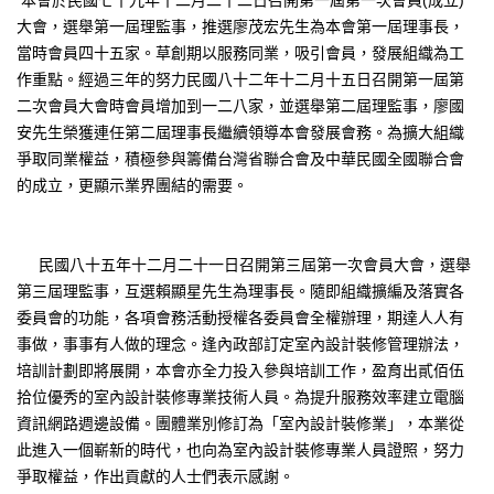
大會，選舉第一屆理監事，推選廖茂宏先生為本會第一屆理事長，
當時會員四十五家。草創期以服務同業，吸引會員，發展組織為工
作重點。經過三年的努力民國八十二年十二月十五日召開第一屆第
二次會員大會時會員增加到一二八家，並選舉第二屆理監事，廖國
安先生榮獲連任第二屆理事長繼續領導本會發展會務。為擴大組織
爭取同業權益，積極參與籌備台灣省聯合會及中華民國全國聯合會
的成立，更顯示業界團結的需要。
民國八十五年十二月二十一日召開第三屆第一次會員大會，選舉
第三屆理監事，互選賴顯星先生為理事長。隨即組織擴編及落實各
委員會的功能，各項會務活動授權各委員會全權辦理，期達人人有
事做，事事有人做的理念。逢內政部訂定室內設計裝修管理辦法，
培訓計劃即將展開，本會亦全力投入參與培訓工作，盈育出貳佰伍
拾位優秀的室內設計裝修專業技術人員。為提升服務效率建立電腦
資訊網路週邊設備。團體業別修訂為「室內設計裝修業」，本業從
此進入一個嶄新的時代，也向為室內設計裝修專業人員證照，努力
爭取權益，作出貢獻的人士們表示感謝。