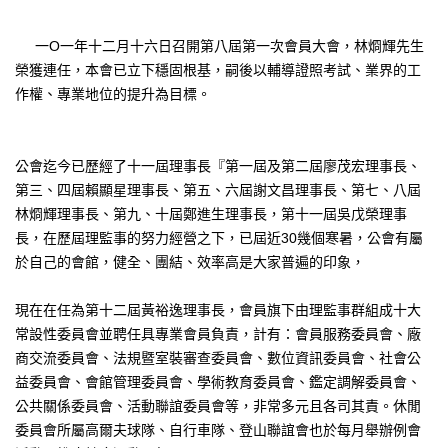
一O一年十二月十六日召開第八屆第一次會員大會，林烱輝先生
榮獲連任，本會已立下穩固根基，嗣後以輔導證照考試、業界的工
作權、專業地位的提升為目標。
公會迄今已歷經了十一屆理事長『第一屆及第二屆廖茂宏理事長、
第三、四屆賴顯星理事長、第五、六屆謝文昌理事長、第七、八屆
林烱輝理事長、第九、十屆鄭進生理事長，第十一屆吳戊榮理事
長，在歷屆理監事的努力經營之下，已屆近30幾個寒暑，公會有屬
於自己的會館，健全、團結、效率高是大家普遍的印象，
現在在任為第十二屆黃裕逸理事長，會員旗下由理監事群組成十大
常設性委員會並聘任具專業會員負責，計有：會員服務委員會、廠
商交流委員會、法規暨室裝審查委員會、數位資訊委員會、社會公
益委員會、會館管理委員會、學術教育委員會、鑑定調解委員會、
公共關係委員會、活動聯誼委員會等，非常多元且各司其責。休閒
委員會所屬高爾夫球隊、自行車隊、登山聯誼會也於每月舉辦例會