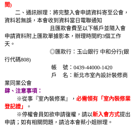
間)
二、通訊辦理：將完整入會申請資料寄至公會，
資料若無誤，本會收到資料當日電聯通知
且匯款會費至以下帳戶並隨入會
申請資料附上匯款單據影本，辦理時間約3個工作
天。
◎匯款行：玉山銀行 中和分行(銀
行代碼808)
帳 號：0439-44000-1420
戶 名：新北市室內設計裝修商
業同業公會
肆、注意事項：
※從事『室內裝修業』，
必需領有「室內裝修業
登記證」
。
※停權會員如欲申請復權，請以
新入會方式
提出
申請；如有相關問題，請洽本會蔡小姐辦理。