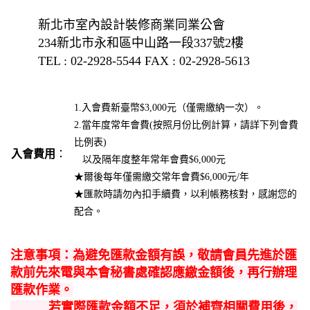
新北市室內設計裝修商業同業公會
234新北市永和區中山路一段337號2樓
TEL : 02-2928-5544 FAX : 02-2928-5613
1.入會費新臺幣$3,000元（僅需繳納一次）。
2.當年度常年會費(按照月份比例計算，請詳下列會費
比例表)
入會費用
：
以及隔年度整年常年會費$6,000元
★爾後每年僅需繳交常年會費$6,000元/年
★匯款時請勿內扣手續費，以利帳務核對，感謝您的
配合。
注意事項：為避免匯款金額有誤，敬請會員先進於匯
款前先來電與本會秘書處確認應繳金額後，再行辦理
匯款作業。
若實際匯款金額不足，須於補齊相關費用後，