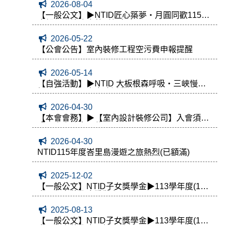
2026-08-04
【一般公文】▶NTID匠心築夢・月圓同歡115年
度親子聯誼晚會熱烈報名中
2026-05-22
【公會公告】室內裝修工程空污費申報提醒
2026-05-14
【自強活動】▶NTID 大板根森呼吸・三峽慢活
輕旅行二天一夜自強活動
2026-04-30
【本會會務】▶【室內設計裝修公司】入會須知
暨入會申請書下載
2026-04-30
NTID115年度峇里島漫遊之旅熱烈(已額滿)
2025-12-02
【一般公文】NTID子女獎學金▶113學年度(114)
會員子女獎學金獲獎名單
2025-08-13
【一般公文】NTID子女獎學金▶113學年度(114)
會員子女獎學金開始申請囉