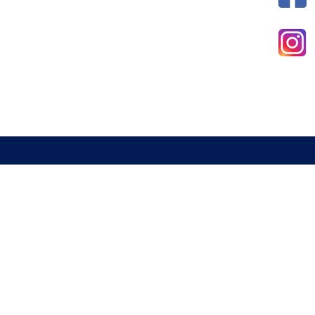
新北市室內設計裝修商業同業公會
電話 : 02-29285544
傳真 : 02-29285613
信箱 :
a29285544@gmail.com
地址 : 234 新北市永和區中山路一段337號2樓