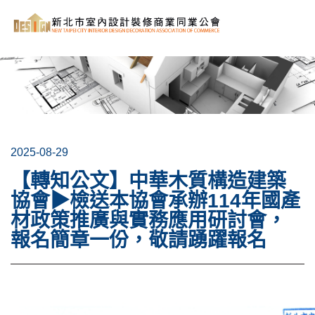
2025-08-29
【轉知公文】中華木質構造建築
協會▶檢送本協會承辦114年國產
材政策推廣與實務應用研討會，
報名簡章一份，敬請踴躍報名