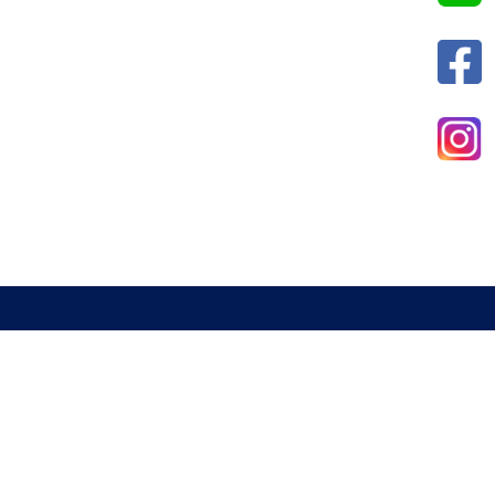
新北市室內設計裝修商業同業公會
電話 : 02-29285544
傳真 : 02-29285613
信箱 :
a29285544@gmail.com
地址 : 234 新北市永和區中山路一段337號2樓