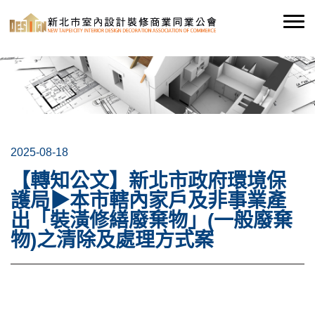
2025-08-18
【轉知公文】新北市政府環境保
護局▶本市轄內家戶及非事業產
出「裝潢修繕廢棄物」(一般廢棄
物)之清除及處理方式案