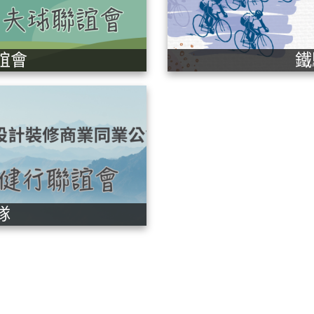
誼會
鐵
隊