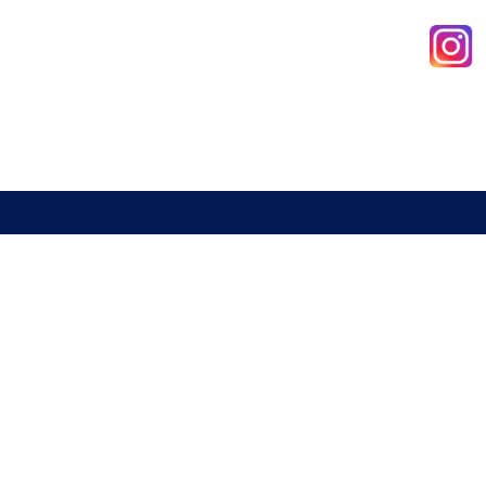
新北市室內設計裝修商業同業公會
電話 : 02-29285544
傳真 : 02-29285613
信箱 :
a29285544@gmail.com
地址 : 234 新北市永和區中山路一段337號2樓