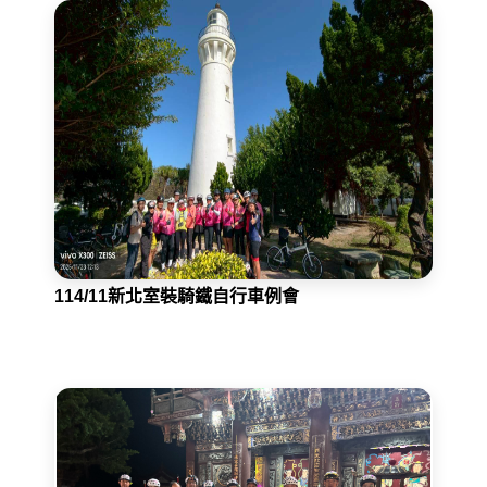
114/11新北室裝騎鐵自行車例會