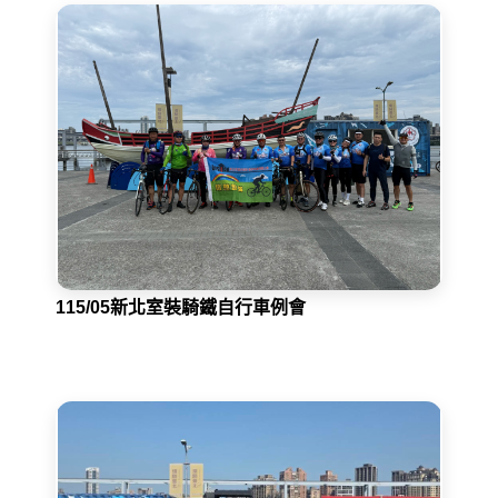
115/05新北室裝騎鐵自行車例會