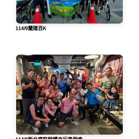
114/9蘭陽百K