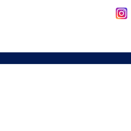
新北市室內設計裝修商業同業公會
電話 : 02-29285544
傳真 : 02-29285613
信箱 :
a29285544@gmail.com
地址 : 234 新北市永和區中山路一段337號2樓