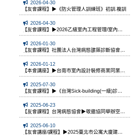
2026-04-30
【友會課程】▶《防火管理人訓練班》初訓.複訓
2026-04-30
【友會課程】▶2026乙級室內工程管理/室內設
計技術士證照專班
2026-01-30
【友會課程】社團法人台灣病態建築診斷協會▶
舉辦台灣(一級)診斷士培訓課程暨日本(一、二級)
診斷士回訓招生
2026-01-12
【本會講座】▶台南市室內設計裝修商業同業公
會-邀請貴單位派員餐與本單位舉辦之深度剖析政
府室內裝修定型化契約應記載及不得記載事項
2025-07-30
【友會課程】▶《台灣Sick-building(一級)診斷
士培訓班》
2025-06-23
【友會課程】台灣病態協會▶敬邀協同舉辦空氣
品質自主標章與儀器實務操作
2025-06-10
【友會講座/課程】▶2025臺北市公寓大廈建築
物室內裝修宣導說明會，免費報名~!