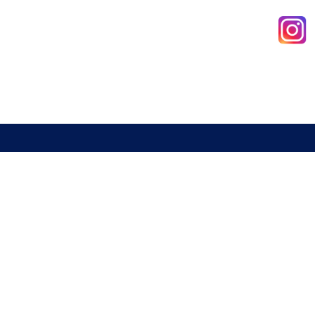
新北市室內設計裝修商業同業公會
電話 : 02-29285544
傳真 : 02-29285613
信箱 :
a29285544@gmail.com
地址 : 234 新北市永和區中山路一段337號2樓