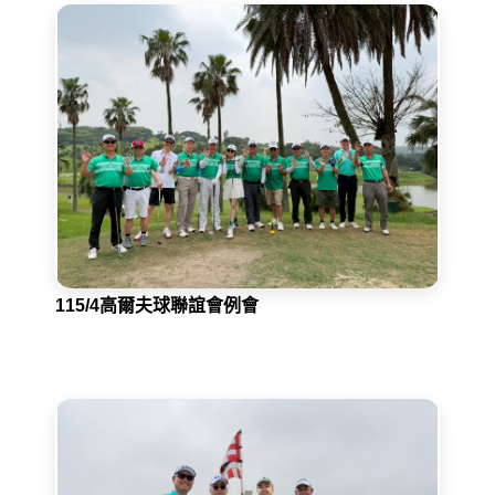
115/4高爾夫球聯誼會例會