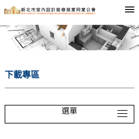
下載專區
選單